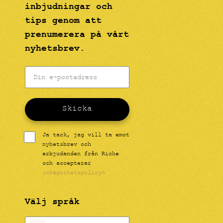
inbjudningar och
tips genom att
prenumerera på vårt
nyhetsbrev.
Skicka
Ja tack, jag vill ta emot
nyhetsbrev och
erbjudanden från Riche
och accepterar
integritetspolicyn
Välj språk