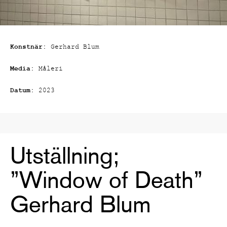
Konstnär:
Gerhard Blum
Media:
Måleri
Datum:
2023
Utställning;
”Window of Death”
Gerhard Blum