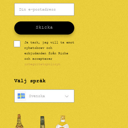
Skicka
Ja tack, jag vill ta emot
nyhetsbrev och
erbjudanden från Riche
och accepterar
integritetspolicyn
Välj språk
Svenska