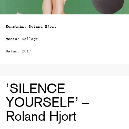
Konstnär:
Roland Hjort
Media:
Kollage
Datum:
2017
’SILENCE
YOURSELF’ –
Roland Hjort