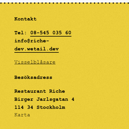
tiden. Utställningen
MULTIDISCIPLINARY
pågår tom 30/9
DESIGN COLLECTIVE
FOUNDED IN STOCKHOLM
Kontakt
IN 2013 BY A GROUP OF
YOUNG DESIGNERS AND
ARTISTS. May 29 -
Tel:
08-545 035 60
August 18, 2018 Riche
info@riche-
Lilla Baren
dev.wetail.dev
Visselblåsare
Besöksadress
Restaurant Riche
Birger Jarlsgatan 4
114 34 Stockholm
Karta