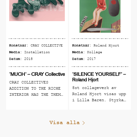
Konstnär:
Konstnär:
CRAY COLLECTIVE
Roland Hjort
Media:
Media:
Installation
Kollage
Datum:
Datum:
2018
2017
’MUCH’ – CRAY Collective
’SILENCE YOURSELF’ –
Roland Hjort
CRAY COLLECTIVES
8st collageverk av
ADDITION TO THE RICHE
Roland Hjort visas upp
INTERIOR HAS THE THEME
i Lilla Baren. Styrka
VOLUMINOUS ABUNDANCE
på den individuella
AND IS PRESENTED AS A
rösten och uttrycket.
NUMBER OF PRODUCTS
En hyllning till alla
THAT BLEND IN BUT ALSO
Visa alla
kreativa konstnärer
STAND OUT. CRAY
som har tystats i
COLLECTIVE IS A