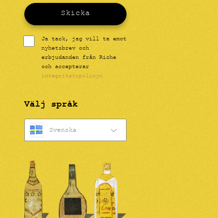
Skicka
Ja tack, jag vill ta emot
nyhetsbrev och
erbjudanden från Riche
och accepterar
integritetspolicyn
Välj språk
Svenska