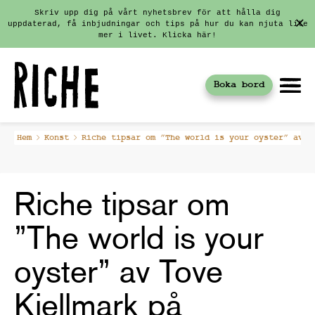
Skriv upp dig på vårt nyhetsbrev för att hålla dig
uppdaterad, få inbjudningar och tips på hur du kan njuta lite
mer i livet. Klicka här!
Boka bord
Fortsätt
Hem
Konst
Riche tipsar om ”The world is your oyster” av T
till
innehållet
Riche tipsar om
”The world is your
oyster” av Tove
Kjellmark på