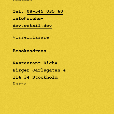
YOUNG DESIGNERS AND
ARTISTS. May 29 -
Tel:
08-545 035 60
August 18, 2018 Riche
info@riche-
Lilla Baren
dev.wetail.dev
Visselblåsare
Besöksadress
Restaurant Riche
Birger Jarlsgatan 4
114 34 Stockholm
Karta