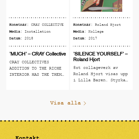
Konstnär:
Konstnär:
CRAY COLLECTIVE
Roland Hjort
Media:
Media:
Installation
Kollage
Datum:
Datum:
2018
2017
’MUCH’ – CRAY Collective
’SILENCE YOURSELF’ –
Roland Hjort
CRAY COLLECTIVES
8st collageverk av
ADDITION TO THE RICHE
Roland Hjort visas upp
INTERIOR HAS THE THEME
i Lilla Baren. Styrka
VOLUMINOUS ABUNDANCE
på den individuella
AND IS PRESENTED AS A
rösten och uttrycket.
NUMBER OF PRODUCTS
En hyllning till alla
THAT BLEND IN BUT ALSO
Visa alla
kreativa konstnärer
STAND OUT. CRAY
som har tystats i
COLLECTIVE IS A
tiden. Utställningen
MULTIDISCIPLINARY
pågår tom 30/9
DESIGN COLLECTIVE
FOUNDED IN STOCKHOLM
Kontakt
IN 2013 BY A GROUP OF