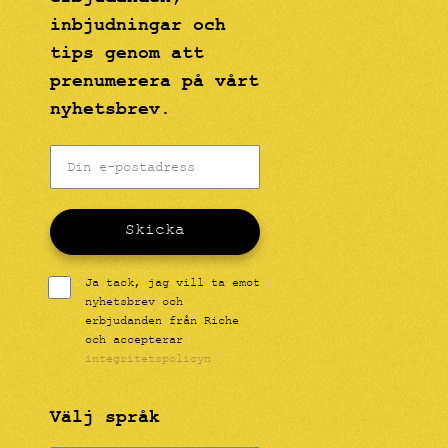
inbjudningar och
tips genom att
prenumerera på vårt
nyhetsbrev.
Skicka
Ja tack, jag vill ta emot
nyhetsbrev och
erbjudanden från Riche
och accepterar
integritetspolicyn
Välj språk