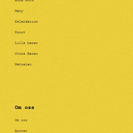
Boka bord
Meny
Kalendarium
Konst
Lilla baren
Stora Baren
Matsalen
Om oss
Om oss
Ansvar