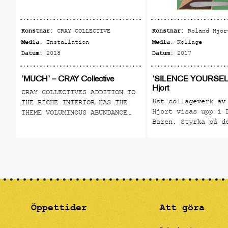
Konstnär:
Konstnär:
CRAY COLLECTIVE
Roland Hjor
Media:
Media:
Installation
Kollage
Datum:
Datum:
2018
2017
’MUCH’ – CRAY Collective
’SILENCE YOURSELF
Hjort
CRAY COLLECTIVES ADDITION TO
8st collageverk av
THE RICHE INTERIOR HAS THE
Hjort visas upp i 
THEME VOLUMINOUS ABUNDANCE
Baren. Styrka på d
AND IS PRESENTED AS A NUMBER
individuella röste
OF PRODUCTS THAT BLEND IN BUT
uttrycket. En hyll
ALSO STAND OUT. CRAY
alla kreativa kons
COLLECTIVE IS A
har tystats i tide
MULTIDISCIPLINARY DESIGN
Utställningen pågå
COLLECTIVE FOUNDED IN
STOCKHOLM IN 2013 BY A GROUP
OF YOUNG DESIGNERS AND
ARTISTS. May 29 - August 18,
Öppettider
Att göra
2018 Riche Lilla Baren