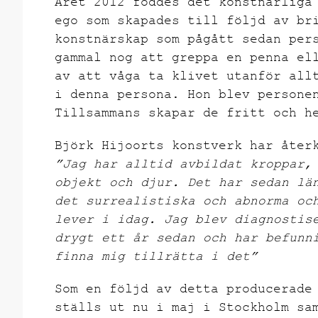
Året 2012 föddes det konstnärliga
ego som skapades till följd av br
konstnärskap som pågått sedan per
gammal nog att greppa en penna el
av att våga ta klivet utanför all
i denna persona. Hon blev persone
Tillsammans skapar de fritt och h
Björk Hijoorts konstverk har åter
”Jag har alltid avbildat kroppar,
objekt och djur. Det har sedan lä
det surrealistiska och abnorma oc
lever i idag. Jag blev diagnostis
drygt ett år sedan och har befunn
finna mig tillrätta i det”
Som en följd av detta producerade
ställs ut nu i maj i Stockholm sa