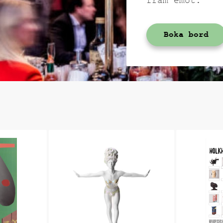
fram emot.
Boka bord