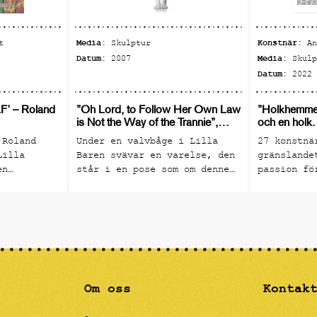
Media:
Konstnär:
t
Skulptur
A
Datum:
Media:
2007
Skul
Datum:
2022
’ – Roland
”Oh Lord, to Follow Her Own Law
”Holkhemmet
is Not the Way of the Trannie”,
och en holk.
Christian-Pontus Andersson
 Roland
Under en valvbåge i Lilla
27 konstnä
Lilla
Baren svävar en varelse, den
gränslande
en
står i en pose som om denne
passion fö
n och
är redo för ett dyk eller ett
ett genuin
ning till
svanhopp. Varelsen är skapad
konsthantv
tnärer som
av Christian-Pontus
föddes idé
n.
Andersson. Detta verk är från
r tom 30/9
en svit då Andersson skapade
strama androgyner som
befolkade en porslinsvärld.
Dessa sublima gestalter hade
Om oss
Kontak
alla sina egna särdrag och
unika relationer till