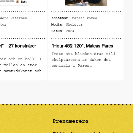
Konstnär:
Ko
nders Petersen
Mateas Pares
Media:
Me
ptur
Skulptur
Datum:
Da
2024
” – 27 konstnärer
”Hour 482 120”, Mateas Pares
”N
Mo
Trots att blicken dras till
rer och en holk. I
Ri
skulpturerna är duken det
t mellan en stor
Va
centrala i Pares
r samtidskonst och
hä
konstnärskap. Genom att
t intresse för
va
kombinera skulpturer och
erk och snickeri
mo
skulpturala material på olika
n om ”Holkhemmet”.
Li
sätt med duken har Pares
ve
skapat en egen relation till
gå
duken som skulptör, i vilken
på
han använder skulpturerna och
då
materialen som redskap för
sp
t
att omvandla duken till en
Prenumerera
Sv
projektionsyta för olika
år
abstrakta begrepp. Tematiskt