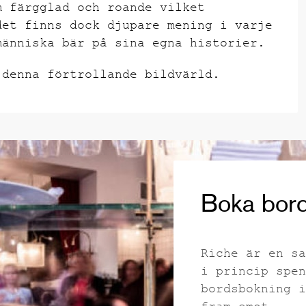
m färgglad och roande vilket
det finns dock djupare mening i varje
människa bär på sina egna historier.
 denna förtrollande bildvärld.
Boka bord
Riche är en sa
i princip spen
bordsbokning i