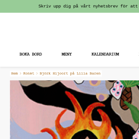
Skriv upp dig på vårt nyhetsbrev för att
BOKA BORD
MENY
KALENDARIUM
Fortsätt
Hem
Konst
Björk Hijoort på Lilla Baren
till
innehållet