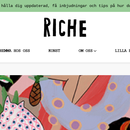
 hålla dig uppdaterad, få inbjudningar och tips på hur d
HEMMA HOS OSS
KONST
OM OSS
LILLA 