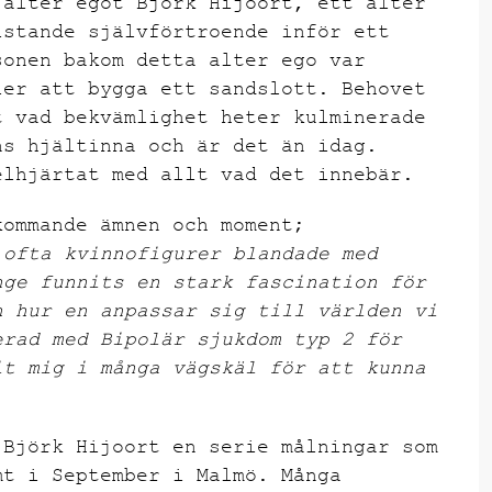
 alter egot Björk Hijoort, ett alter
istande självförtroende inför ett
sonen bakom detta alter ego var
ler att bygga ett sandslott. Behovet
t vad bekvämlighet heter kulminerade
ns hjältinna och är det än idag.
elhjärtat med allt vad det innebär.
kommande ämnen och moment;
 ofta kvinnofigurer blandade med
nge funnits en stark fascination för
h hur en anpassar sig till världen vi
erad med Bipolär sjukdom typ 2 för
it mig i många vägskäl för att kunna
 Björk Hijoort en serie målningar som
mt i September i Malmö. Många