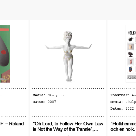
Media:
Konstnär:
t
Skulptur
A
Datum:
Media:
2007
Skul
Datum:
2022
’ – Roland
”Oh Lord, to Follow Her Own Law
”Holkhemmet
is Not the Way of the Trannie”,
och en holk.
Christian-Pontus Andersson