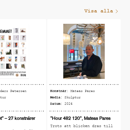
Visa alla
Konstnär:
Ko
nders Petersen
Mateas Pares
Media:
Me
ptur
Skulptur
Datum:
Da
2024
” – 27 konstnärer
”Hour 482 120”, Mateas Pares
”N
Mo
Trots att blicken dras till