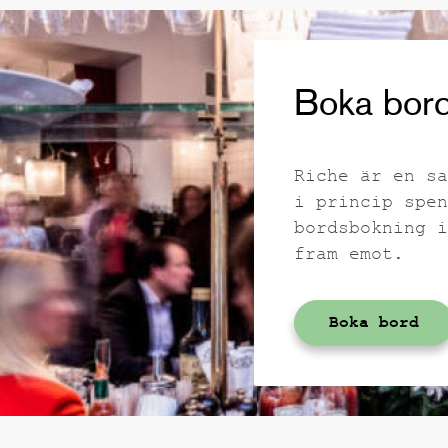
Boka bord
Riche är en sa
i princip spen
bordsbokning i
fram emot.
Boka bord