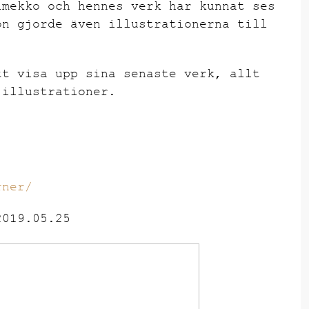
imekko och hennes verk har kunnat ses
on gjorde även illustrationerna till
.
tt visa upp sina senaste verk, allt
 illustrationer.
rner/
2019.05.25