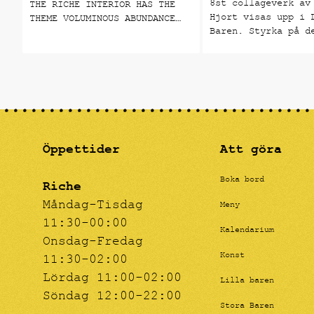
8st collageverk av
THE RICHE INTERIOR HAS THE
Hjort visas upp i 
THEME VOLUMINOUS ABUNDANCE
Baren. Styrka på d
AND IS PRESENTED AS A NUMBER
individuella röste
OF PRODUCTS THAT BLEND IN BUT
uttrycket. En hyll
ALSO STAND OUT. CRAY
alla kreativa kons
COLLECTIVE IS A
har tystats i tide
MULTIDISCIPLINARY DESIGN
Utställningen pågå
COLLECTIVE FOUNDED IN
STOCKHOLM IN 2013 BY A GROUP
OF YOUNG DESIGNERS AND
ARTISTS. May 29 - August 18,
Öppettider
Att göra
2018 Riche Lilla Baren
Boka bord
Riche
Måndag-Tisdag
Meny
11:30-00:00
Kalendarium
Onsdag-Fredag
Konst
11:30-02:00
Lördag 11:00-02:00
Lilla baren
Söndag 12:00-22:00
Stora Baren