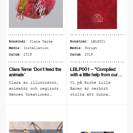
tar avstamp i Rainer
Maria Rilkes ickeroman
Malte Laurids Brigges
anteckningar. Den
skildrar en ung man
med
författarambitioner
Konstnär:
Konstnär:
Clara Terne
LBLP001
som kommit till Paris,
Media:
Media:
Installation
Övrigt
där han i utanförskap
Datum:
Datum:
2018
2018
och fattigdom försöker
förstå sig själv och
Clara Terne ‘Don´t feed the
LBLP001 – ”Compiled
tillvaron.
animals’
with a little help from our
friends”
Clara är illustratör,
Vi på Riche Lilla
animatör och regissör.
Baren är oerhört
Hennes kreationer
stolta att kunna
lever i digitala
presentera Lilla Baren
miljöer som upplevs på
´s egen vinylskiva
skärm men har hög
LBLP001. Missa inte
taktil känsla. Bilder
chansen att köpa denna
som man blir sugen på
limiterade vinylskiva
att sticka handen
med totalt tio spår,