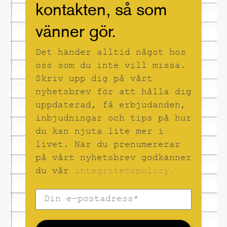
kortfilmer. Själv var
kontakten, så som
han mest stolt över
scenografierna till
vänner gör.
baletterna "Eldfågeln"
och "Törnrosa" på
Det händer alltid något hos
Kungliga Operan.
oss som du inte vill missa.
Skriv upp dig på vårt
nyhetsbrev för att hålla dig
uppdaterad, få erbjudanden,
inbjudningar och tips på hur
du kan njuta lite mer i
livet. När du prenumererar
på vårt nyhetsbrev godkänner
du vår
integritetspolicy.