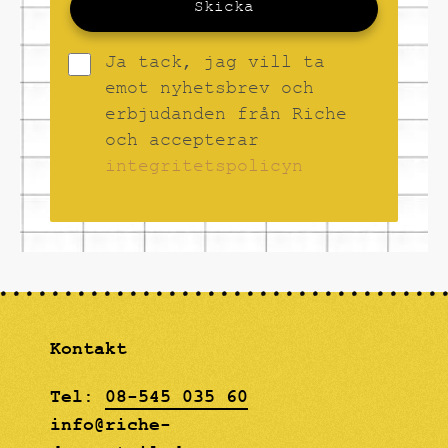
Skicka
Ja tack, jag vill ta
emot nyhetsbrev och
erbjudanden från Riche
och accepterar
integritetspolicyn
Kontakt
Tel:
08-545 035 60
info@riche-