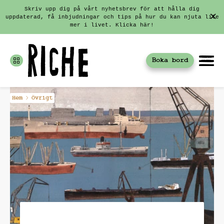
Skriv upp dig på vårt nyhetsbrev för att hålla dig
uppdaterad, få inbjudningar och tips på hur du kan njuta lite
mer i livet. Klicka här!
Boka bord
Fortsätt
Hem
Övrigt
till
innehållet