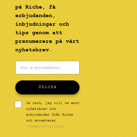
på Riche, få
erbjudanden,
inbjudningar och
tips genom att
prenumerera på vårt
nyhetsbrev.
Skicka
Ja tack, jag vill ta emot
nyhetsbrev och
erbjudanden från Riche
och accepterar
integritetspolicyn