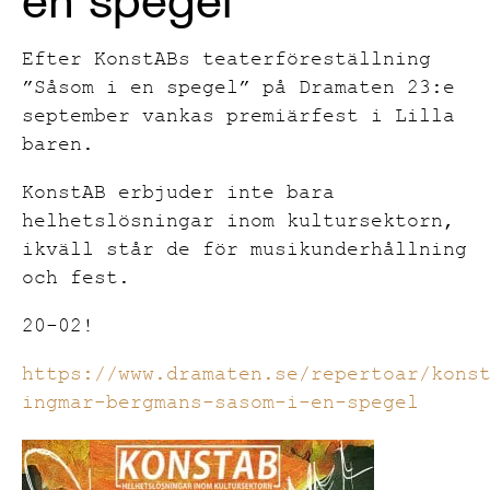
Efter KonstABs teaterföreställning
”Såsom i en spegel” på Dramaten 23:e
september vankas premiärfest i Lilla
baren.
KonstAB erbjuder inte bara
helhetslösningar inom kultursektorn,
ikväll står de för musikunderhållning
och fest.
20-02!
https://www.dramaten.se/repertoar/kons
ingmar-bergmans-sasom-i-en-spegel