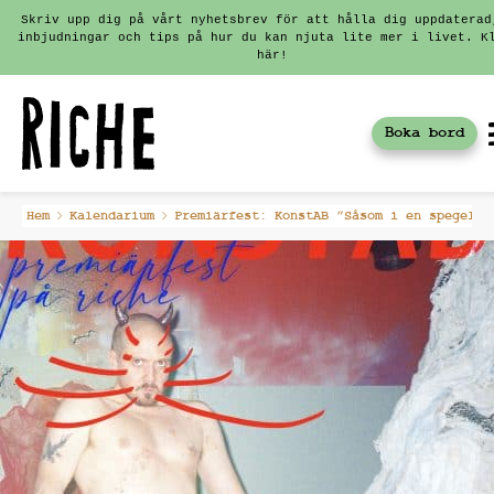
Skriv upp dig på vårt nyhetsbrev för att hålla dig uppdaterad
inbjudningar och tips på hur du kan njuta lite mer i livet. K
här!
Boka bord
Fortsätt
Hem
Kalendarium
Premiärfest: KonstAB ”Såsom i en spegel”
till
innehållet