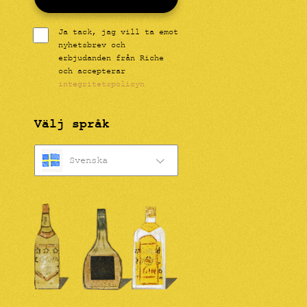
Ja tack, jag vill ta emot
nyhetsbrev och
erbjudanden från Riche
och accepterar
integritetspolicyn
Välj språk
Svenska