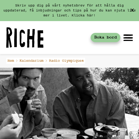
Skriv upp dig på vårt nyhetsbrev för att hålla dig
uppdaterad, få inbjudningar och tips på hur du kan njuta lite
mer i livet. Klicka här!
Boka bord
Fortsätt
Hem
Kalendarium
Radio Olympiques
till
innehållet