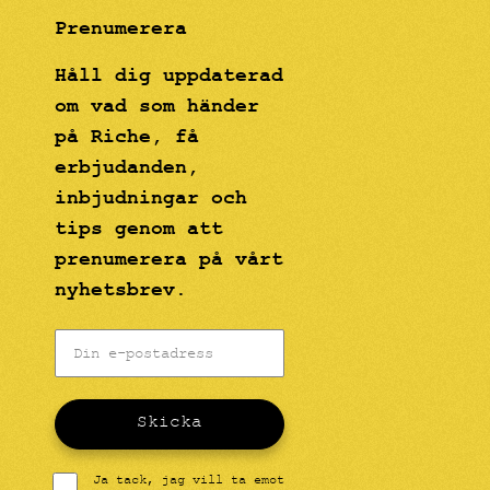
Prenumerera
Håll dig uppdaterad
om vad som händer
på Riche, få
erbjudanden,
inbjudningar och
tips genom att
prenumerera på vårt
nyhetsbrev.
Skicka
Ja tack, jag vill ta emot