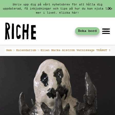
Skriv upp dig på vårt nyhetsbrev för att hålla dig
uppdaterad, få inbjudningar och tips på hur du kan njuta lite
mer i livet. Klicka här!
Boka bord
Fortsätt
Hem
Kalendarium
Ellen Macke Alström Vernissage TRÅNGT I H
till
innehållet