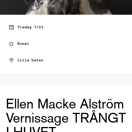
Tisdag 7/03
Konst
Lilla baren
Ellen Macke Alström
Vernissage TRÅNGT
I HUVET