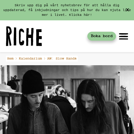
Skriv upp dig på vårt nyhetsbrev för att hålla dig
uppdaterad, få inbjudningar och tips på hur du kan njuta lite
mer i livet. Klicka här!
Boka bord
Fortsätt
Hem
Kalendarium
AW: Slow Hands
till
innehållet