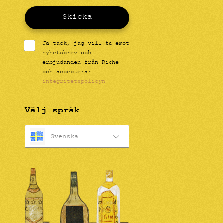
Skicka
Ja tack, jag vill ta emot
nyhetsbrev och
erbjudanden från Riche
och accepterar
integritetspolicyn
Välj språk
Svenska