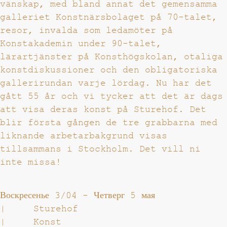
vänskap, med bland annat det gemensamma
galleriet Konstnärsbolaget på 70-talet,
resor, invalda som ledamöter på
Konstakademin under 90-talet,
lärartjänster på Konsthögskolan, otaliga
konstdiskussioner och den obligatoriska
gallerirundan varje lördag. Nu har det
gått 55 år och vi tycker att det är dags
att visa deras konst på Sturehof. Det
blir första gången de tre grabbarna med
liknande arbetarbakgrund visas
tillsammans i Stockholm. Det vill ni
inte missa!
Воскресенье 3/04
-
Четверг 5 мая
|
Sturehof
|
Konst