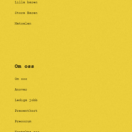
Lilla baren
Stora Baren
Matsalen
Om oss
Om oss
Ansvar
Lediga jobb
Presentkort
Pressrum