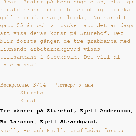
lärartjänster på Konsthögskolan, otaliga
konstdiskussioner och den obligatoriska
gallerirundan varje lördag. Nu har det
gått 55 år och vi tycker att det är dags
att visa deras konst på Sturehof. Det
blir första gången de tre grabbarna med
liknande arbetarbakgrund visas
tillsammans i Stockholm. Det vill ni
inte missa!
Воскресенье 3/04
-
Четверг 5 мая
|
Sturehof
|
Konst
Tre vänner på Sturehof; Kjell Andersson,
Bo Larsson, Kjell Strandqvist
Kjell, Bo och Kjelle träffades första