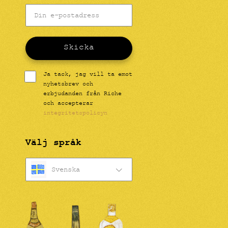
Skicka
Ja tack, jag vill ta emot
nyhetsbrev och
erbjudanden från Riche
och accepterar
integritetspolicyn
Välj språk
Svenska