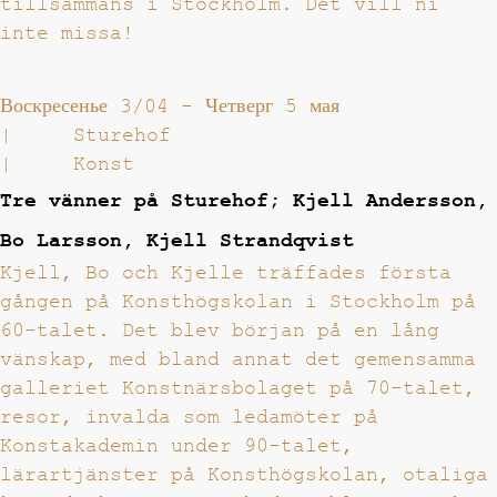
tillsammans i Stockholm. Det vill ni
inte missa!
Воскресенье 3/04
-
Четверг 5 мая
|
Sturehof
|
Konst
Tre vänner på Sturehof; Kjell Andersson,
Bo Larsson, Kjell Strandqvist
Kjell, Bo och Kjelle träffades första
gången på Konsthögskolan i Stockholm på
60-talet. Det blev början på en lång
vänskap, med bland annat det gemensamma
galleriet Konstnärsbolaget på 70-talet,
resor, invalda som ledamöter på
Konstakademin under 90-talet,
lärartjänster på Konsthögskolan, otaliga