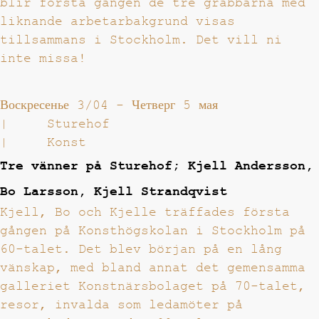
blir första gången de tre grabbarna med
liknande arbetarbakgrund visas
tillsammans i Stockholm. Det vill ni
inte missa!
Воскресенье 3/04
-
Четверг 5 мая
|
Sturehof
|
Konst
Tre vänner på Sturehof; Kjell Andersson,
Bo Larsson, Kjell Strandqvist
Kjell, Bo och Kjelle träffades första
gången på Konsthögskolan i Stockholm på
60-talet. Det blev början på en lång
vänskap, med bland annat det gemensamma
galleriet Konstnärsbolaget på 70-talet,
resor, invalda som ledamöter på