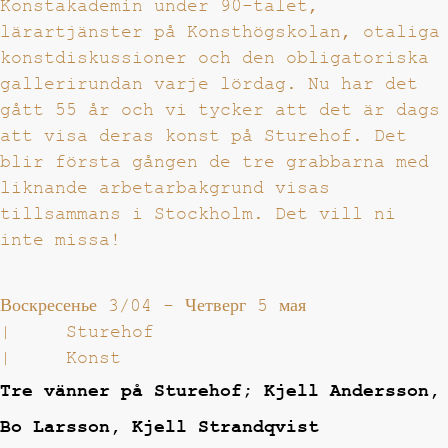
Konstakademin under 90-talet,
lärartjänster på Konsthögskolan, otaliga
konstdiskussioner och den obligatoriska
gallerirundan varje lördag. Nu har det
gått 55 år och vi tycker att det är dags
att visa deras konst på Sturehof. Det
blir första gången de tre grabbarna med
liknande arbetarbakgrund visas
tillsammans i Stockholm. Det vill ni
inte missa!
Воскресенье 3/04
-
Четверг 5 мая
|
Sturehof
|
Konst
Tre vänner på Sturehof; Kjell Andersson,
Bo Larsson, Kjell Strandqvist