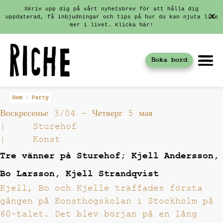
Skriv upp dig på vårt nyhetsbrev för att hålla dig
uppdaterad, få inbjudningar och tips på hur du kan njuta lite
mer i livet. Klicka här!
Boka bord
Fortsätt
Hem
Party
till
Воскресенье 3/04
-
Четверг 5 мая
innehållet
|
Sturehof
|
Konst
Tre vänner på Sturehof; Kjell Andersson,
Bo Larsson, Kjell Strandqvist
Kjell, Bo och Kjelle träffades första
gången på Konsthögskolan i Stockholm på
60-talet. Det blev början på en lång