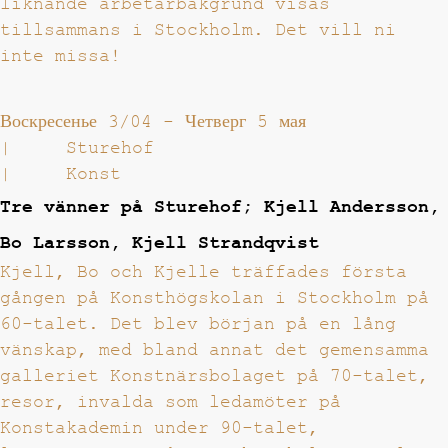
liknande arbetarbakgrund visas
tillsammans i Stockholm. Det vill ni
inte missa!
Воскресенье 3/04
-
Четверг 5 мая
|
Sturehof
|
Konst
Tre vänner på Sturehof; Kjell Andersson,
Bo Larsson, Kjell Strandqvist
Kjell, Bo och Kjelle träffades första
gången på Konsthögskolan i Stockholm på
60-talet. Det blev början på en lång
vänskap, med bland annat det gemensamma
galleriet Konstnärsbolaget på 70-talet,
resor, invalda som ledamöter på
Konstakademin under 90-talet,