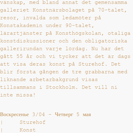
vänskap, med bland annat det gemensamma
galleriet Konstnärsbolaget på 70-talet,
resor, invalda som ledamöter på
Konstakademin under 90-talet,
lärartjänster på Konsthögskolan, otaliga
konstdiskussioner och den obligatoriska
gallerirundan varje lördag. Nu har det
gått 55 år och vi tycker att det är dags
att visa deras konst på Sturehof. Det
blir första gången de tre grabbarna med
liknande arbetarbakgrund visas
tillsammans i Stockholm. Det vill ni
inte missa!
Воскресенье 3/04
-
Четверг 5 мая
|
Sturehof
|
Konst