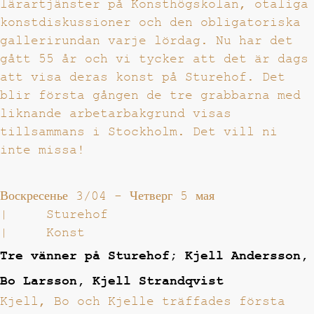
lärartjänster på Konsthögskolan, otaliga
konstdiskussioner och den obligatoriska
gallerirundan varje lördag. Nu har det
gått 55 år och vi tycker att det är dags
att visa deras konst på Sturehof. Det
blir första gången de tre grabbarna med
liknande arbetarbakgrund visas
tillsammans i Stockholm. Det vill ni
inte missa!
Воскресенье 3/04
-
Четверг 5 мая
|
Sturehof
|
Konst
Tre vänner på Sturehof; Kjell Andersson,
Bo Larsson, Kjell Strandqvist
Kjell, Bo och Kjelle träffades första