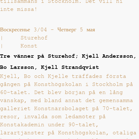
tillsammans i Stockholm. Det vill ni
inte missa!
Воскресенье 3/04
-
Четверг 5 мая
|
Sturehof
|
Konst
Tre vänner på Sturehof; Kjell Andersson,
Bo Larsson, Kjell Strandqvist
Kjell, Bo och Kjelle träffades första
gången på Konsthögskolan i Stockholm på
60-talet. Det blev början på en lång
vänskap, med bland annat det gemensamma
galleriet Konstnärsbolaget på 70-talet,
resor, invalda som ledamöter på
Konstakademin under 90-talet,
lärartjänster på Konsthögskolan, otaliga