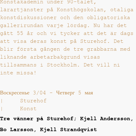
Konstakademin under 90-talet,
lärartjänster på Konsthögskolan, otaliga
konstdiskussioner och den obligatoriska
gallerirundan varje lördag. Nu har det
gått 55 år och vi tycker att det är dags
att visa deras konst på Sturehof. Det
blir första gången de tre grabbarna med
liknande arbetarbakgrund visas
tillsammans i Stockholm. Det vill ni
inte missa!
Воскресенье 3/04
-
Четверг 5 мая
|
Sturehof
|
Konst
Tre vänner på Sturehof; Kjell Andersson,
Bo Larsson, Kjell Strandqvist