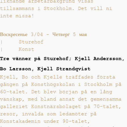
liknande arbetarbakgrund visas
tillsammans i Stockholm. Det vill ni
inte missa!
Воскресенье 3/04
-
Четверг 5 мая
|
Sturehof
|
Konst
Tre vänner på Sturehof; Kjell Andersson,
Bo Larsson, Kjell Strandqvist
Kjell, Bo och Kjelle träffades första
gången på Konsthögskolan i Stockholm på
60-talet. Det blev början på en lång
vänskap, med bland annat det gemensamma
galleriet Konstnärsbolaget på 70-talet,
resor, invalda som ledamöter på
Konstakademin under 90-talet,