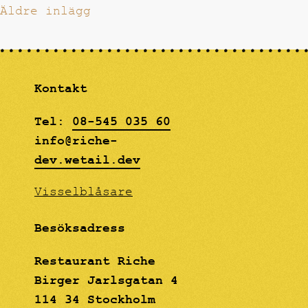
Äldre inlägg
Inläggsnavigering
Kontakt
Tel:
08-545 035 60
info@riche-
dev.wetail.dev
Visselblåsare
Besöksadress
Restaurant Riche
Birger Jarlsgatan 4
114 34 Stockholm