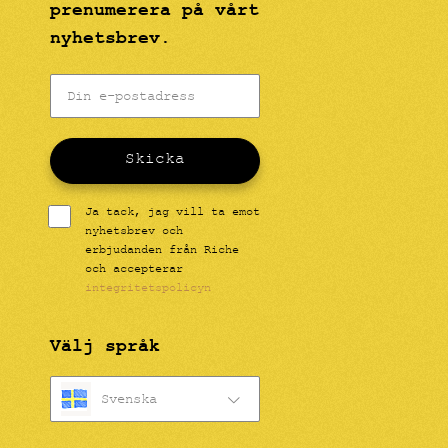
prenumerera på vårt
nyhetsbrev.
Skicka
Ja tack, jag vill ta emot
nyhetsbrev och
erbjudanden från Riche
och accepterar
integritetspolicyn
Välj språk
Svenska