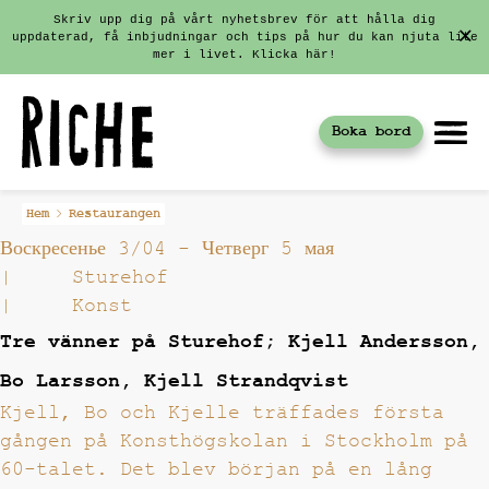
Skriv upp dig på vårt nyhetsbrev för att hålla dig
uppdaterad, få inbjudningar och tips på hur du kan njuta lite
mer i livet. Klicka här!
Boka bord
Fortsätt
Hem
Restaurangen
till
Воскресенье 3/04
-
Четверг 5 мая
innehållet
|
Sturehof
|
Konst
Tre vänner på Sturehof; Kjell Andersson,
Bo Larsson, Kjell Strandqvist
Kjell, Bo och Kjelle träffades första
gången på Konsthögskolan i Stockholm på
60-talet. Det blev början på en lång